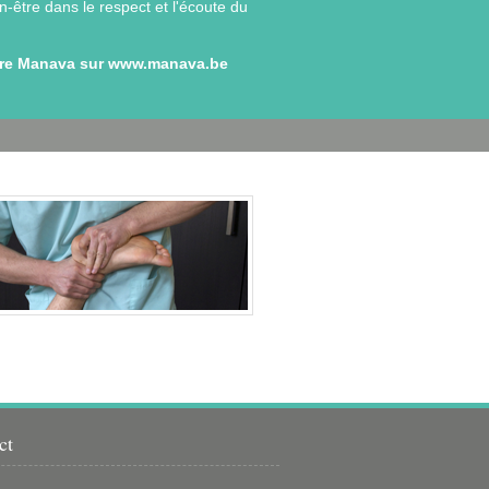
n-être dans le respect et l'écoute du
tre Manava sur
www.manava.be
ct