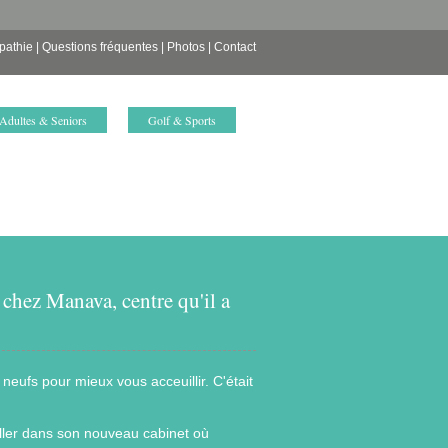
pathie
|
Questions fréquentes
|
Photos
|
Contact
Adultes & Seniors
Golf & Sports
 chez Manava, centre qu'il a
neufs pour mieux vous acceuillir. C'était
ailler dans son nouveau cabinet où